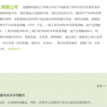
工有限公司
福建聚明德化工有限公司位于福建省三明市永安市尼葛开发区
物制药集中区，项目规划占地面积50亩，项目总投资3亿元，建设年产5000吨邻苯
酮为原料，在树脂催化剂作用下缩合脱水得到双聚中间体，再经过脱氢、精馏及
终生产出邻苯基苯酚（OPP）产品。一期工程2000吨/年邻苯基苯酚，副产品苯酚
吨/年、二苯并呋喃70吨/年;二期工程3000吨/年邻苯基苯酚，副产品苯酚钠68.4、吨/
、二苯并呋喃105吨/年。装置包括：主装置、原料罐区、成品库区；配套的公用工程系
、动力车间（空压制氮、循环水、冷冻站）、废水处理设施等，新建厂房、仓库
平方米。
查看更多>>
邻苯基苯酚
更多>>
的酚羟基具有弱酸性，
反应，生成相应的酚盐。同时，其苯环上的氢原子也可以被其他基团取代，