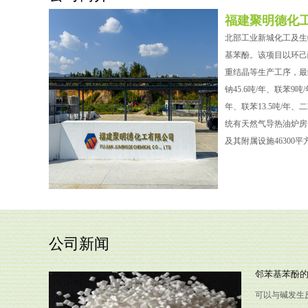
福建聚明德化
北部工业新城化工及生
基苯酚。该项目以环己
重结晶等生产工序，最
钠45.6吨/年、联苯9
年、联苯13.5吨/年
统有天然气导热油炉房
及其附属设施46300
公司新闻
邻苯基苯酚
可以与碱发生