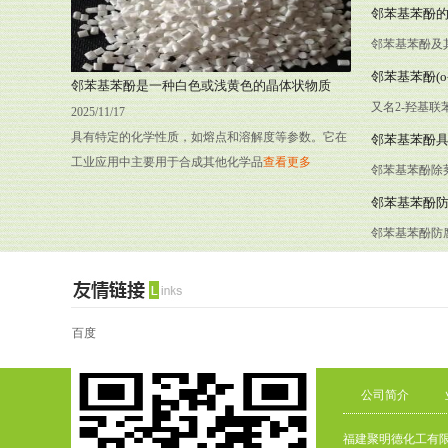
发生取代反应
邻苯基苯酚
邻苯基苯酚及
鲜，特别适用
邻苯基苯酚(o-ph
邻苯基苯酚是一种白色或浅黄色的晶体状物质
又名2-羟基
2025/11/17
的酚味。熔点55.
具有特定的化学性质，如熔点和溶解度等参数。它在
邻苯基苯酚
工业应用中主要用于合成其他化学品
查看更多
邻苯基苯酚除
剂，可用于水
邻苯基苯酚防
瓜、果、梨、
邻苯基苯酚防
于化妆品邻苯
百度
公司简介
福建聚明德化工有