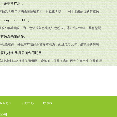
。
的用途非常广泛，
其钠盐具有广谱的杀菌除霉能力，且低毒无味，可用于水果蔬菜的防霉保
于柑桔类水果。 化妆品、木材、皮革等处理
enylphenol, OPP)，
联苯或2-苯基苯酚，为白色或浅黄色或淡红色粉末、薄片或块状物，具有微弱
5~57.5℃
具有防腐杀菌的作用
莠活性很高，并且有广谱的杀菌除霉能力，而且低毒无味，是较好的防腐
果蔬菜的防霉保鲜，特别适用于柑桔类的防霉，也可用于处理柠檬、菠萝、
腐剂材料 防腐杀菌作用明显
桃、西红柿、黄瓜等，可使腐烂降到最低限度。
腐剂材料 防腐杀菌作用明显。 应该对皮肤是有害的 因为它有毒性 但是也用
基苯酚
业务范围
新闻中心
联系我们
限公司