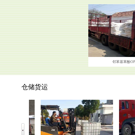
邻苯基苯酚OP
仓储货运